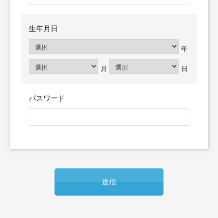
生年月日
パスワード
送信