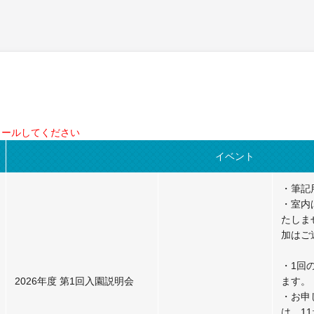
ロールしてください
イベント
・筆記
・室内
たしま
加はご
・1回
2026年度 第1回入園説明会
ます。
・お申
は、1